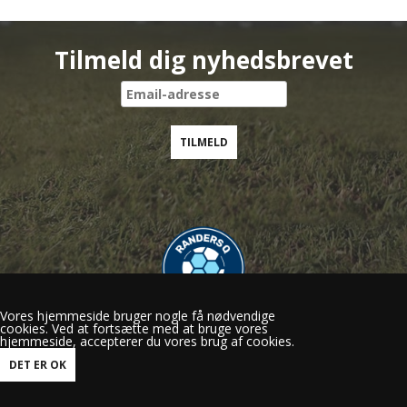
Tilmeld dig nyhedsbrevet
Vores hjemmeside bruger nogle få nødvendige
cookies. Ved at fortsætte med at bruge vores
Randers Q
hjemmeside, accepterer du vores brug af cookies.
Gl.Viborgvej 50, 8920 Randers NV
mail@randersq.dk
Tlf.: 60 29 15 56