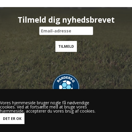
Tilmeld dig nyhedsbrevet
Vores hjemmeside bruger nogle få nødvendige
cookies. Ved at fortsætte med at bruge vores
Randers Q
hjemmeside, accepterer du vores brug af cookies.
Gl.Viborgvej 50, 8920 Randers NV
mail@randersq.dk
Tlf.: 60 29 15 56