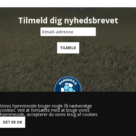
Tilmeld dig nyhedsbrevet
Vores hjemmeside bruger nogle få nødvendige
cookies. Ved at fortsætte med at bruge vores
Randers Q
hjemmeside, accepterer du vores brug af cookies.
Gl.Viborgvej 50, 8920 Randers NV
mail@randersq.dk
Tlf.: 60 29 15 56