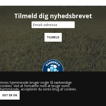
Tilmeld dig nyhedsbrevet
Vores hjemmeside bruger nogle få nødvendige
cookies. Ved at fortsætte med at bruge vores
Randers Q
hjemmeside, accepterer du vores brug af cookies.
Gl.Viborgvej 50, 8920 Randers NV
mail@randersq.dk
Tlf.: 60 29 15 56