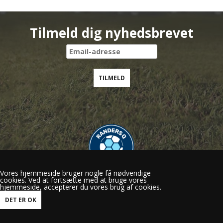
Tilmeld dig nyhedsbrevet
Vores hjemmeside bruger nogle få nødvendige
cookies. Ved at fortsætte med at bruge vores
Randers Q
hjemmeside, accepterer du vores brug af cookies.
Gl.Viborgvej 50, 8920 Randers NV
mail@randersq.dk
Tlf.: 60 29 15 56