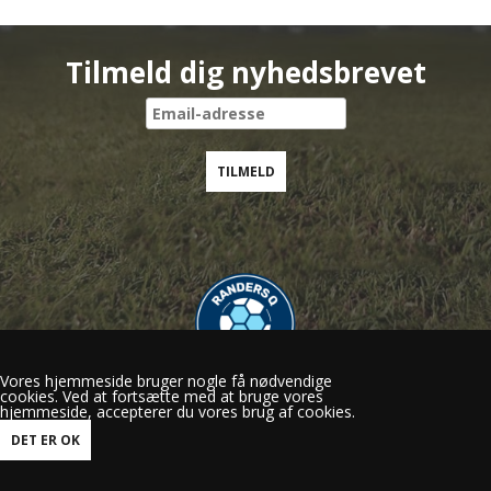
Tilmeld dig nyhedsbrevet
Vores hjemmeside bruger nogle få nødvendige
cookies. Ved at fortsætte med at bruge vores
Randers Q
hjemmeside, accepterer du vores brug af cookies.
Gl.Viborgvej 50, 8920 Randers NV
mail@randersq.dk
Tlf.: 60 29 15 56