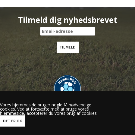
Tilmeld dig nyhedsbrevet
Vores hjemmeside bruger nogle få nødvendige
cookies. Ved at fortsætte med at bruge vores
Randers Q
hjemmeside, accepterer du vores brug af cookies.
Gl.Viborgvej 50, 8920 Randers NV
mail@randersq.dk
Tlf.: 60 29 15 56